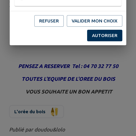
vendredi
Pot au feu
REFUSER
VALIDER MON CHOIX
Tous nos plats sont servis avec Frites ou
AUTORISER
légumes du jour
PENSEZ A RESERVER Tel : 04 70 32 77 50
TOUTES L'EQUIPE DE L'OREE DU BOIS
VOUS SOUHAITE UN BON APPETIT
L'orée du bois
Publié par doudou&lolo