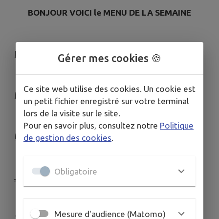
BONJOUR VOICI le MENU DE LA SEMAINE
LUNDI :
Terrine campagnarde
Gérer mes cookies 🍪
Steak a cheval, haricots
Ce site web utilise des cookies. Un cookie est
MARDI:
Salade du chef
un petit fichier enregistré sur votre terminal
lors de la visite sur le site.
Chipolata, purée
Pour en savoir plus, consultez notre
Politique
MERCREDI:
Salade d’endive, Auvergnate
de gestion des cookies
.
Magret de canard au poivre vert
Obligatoire
JEUDI:
Assiette de charcuterie
Grenouillette de poulet, persillé
Mesure d'audience (Matomo)
VENDREDI:
plat a 14€ ou voir formule du