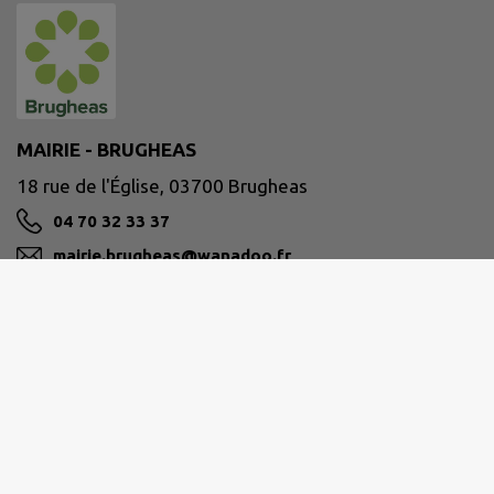
MAIRIE - BRUGHEAS
18 rue de l'Église, 03700 Brugheas
04 70 32 33 37
mairie.brugheas@wanadoo.fr
M'Y RENDRE
www.brugheas.fr/
Site réalisé par
IntraMuros SAS
|
Mentions légales
|
CGU
|
Politique de confidentialité
|
Accessibilité : partiellement conforme
|
Gérer mes cookies
|
Rechercher
|
Plan du site