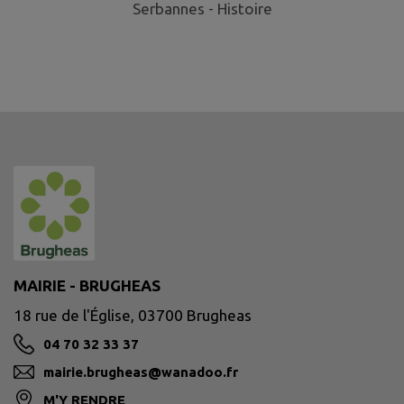
Serbannes - Histoire
Se
MAIRIE - BRUGHEAS
18 rue de l'Église, 03700 Brugheas
04 70 32 33 37
mairie.brugheas@wanadoo.fr
M'Y RENDRE