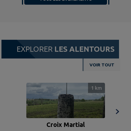
EXPLORER
LES ALENTOURS
VOIR TOUT
1
km
Croix Martial
Eg